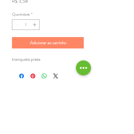
Preço
R$ 3,58
Quantidade
*
Adicionar ao carrinho
tranqueta preta
Boa reputação, confiabilidade e credibilidade...
© 2025 por Alumintelas telas mosquiteiras.
Especializada em proteção contra insetos.
São Paulo
-Rua Antônio Francisco Soares,
361 - Próximo ao Butantã
(11) 94706-0719